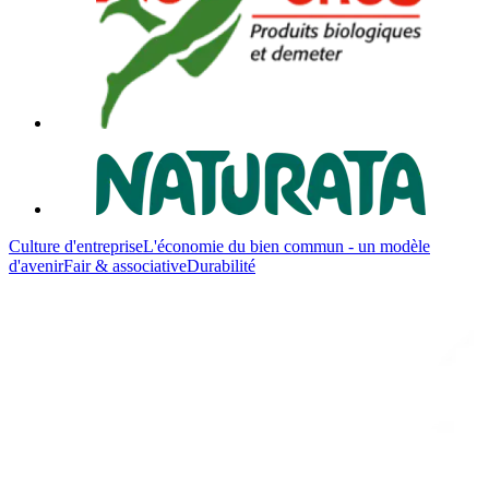
Culture d'entreprise
L'économie du bien commun - un modèle
d'avenir
Fair & associative
Durabilité