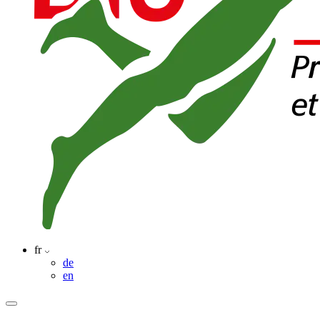
fr
de
en