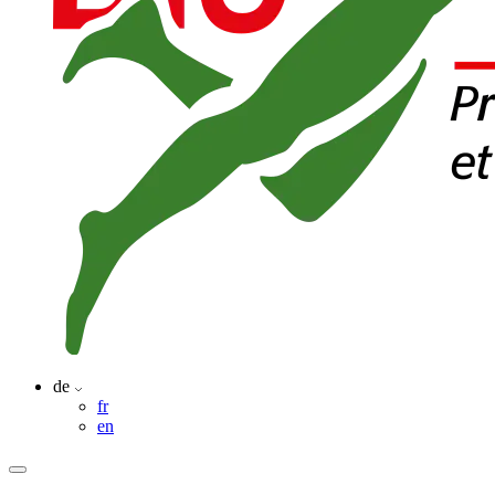
de
fr
en