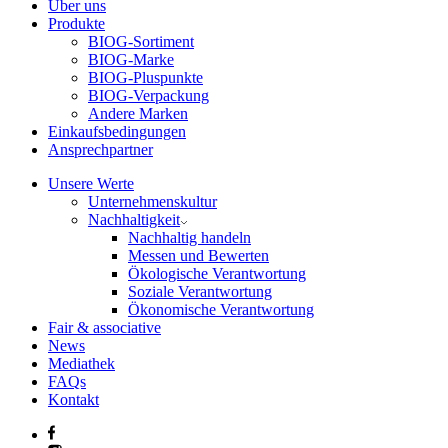
Über uns
Produkte
BIOG-Sortiment
BIOG-Marke
BIOG-Pluspunkte
BIOG-Verpackung
Andere Marken
Einkaufsbedingungen
Ansprechpartner
Unsere Werte
Unternehmenskultur
Nachhaltigkeit
Nachhaltig handeln
Messen und Bewerten
Ökologische Verantwortung
Soziale Verantwortung
Ökonomische Verantwortung
Fair & associative
News
Mediathek
FAQs
Kontakt