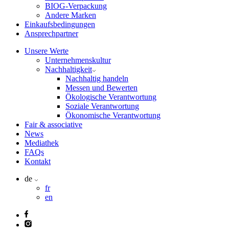
BIOG-Verpackung
Andere Marken
Einkaufsbedingungen
Ansprechpartner
Unsere Werte
Unternehmenskultur
Nachhaltigkeit
Nachhaltig handeln
Messen und Bewerten
Ökologische Verantwortung
Soziale Verantwortung
Ökonomische Verantwortung
Fair & associative
News
Mediathek
FAQs
Kontakt
de
fr
en