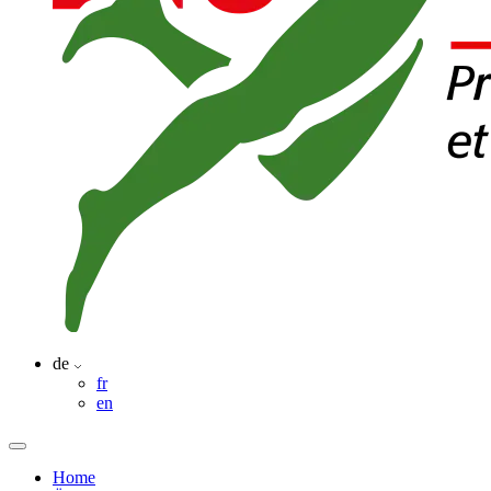
de
fr
en
Home