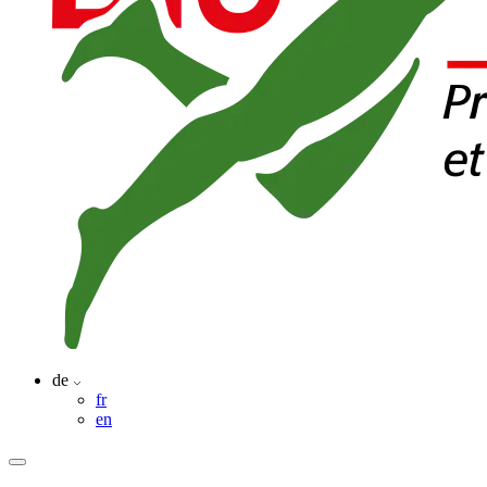
de
fr
en